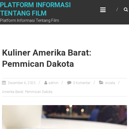
Skip
PLATFORM INFORMASI
to
TENTANG FILM
content
Platform Informasi Tentang Film
Kuliner Amerika Barat:
Pemmican Dakota
Desember 6, 2025
admin
0 Komentar
wisata
Amerika Barat: Pemmican Dakota