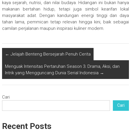
kaya sejarah, nutrisi, dan nilai budaya. Hidangan ini bukan hanya
makanan bertahan hidup, tetapi juga simbol kearifan lokal
masyarakat adat. Dengan kandungan energi tinggi dan daya
tahan lama, pemmican tetap relevan hingga kini, baik sebagai
camilan perjalanan maupun inspirasi kuliner modern.
←
Jelajah Benteng Bersejarah Penuh Cerita
Menguak Intensitas Pertaruhan Season 3: Drama, Aksi, dan
Intrik yang Mengguncang Dunia Serial Indonesia
→
Cari
Cari
Recent Posts