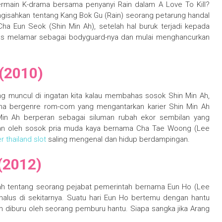
ermain K-drama bersama penyanyi Rain dalam A Love To Kill?
gisahkan tentang Kang Bok Gu (Rain) seorang petarung handal
 Eun Seok (Shin Min Ah), setelah hal buruk terjadi kepada
ntas melamar sebagai bodyguard-nya dan mulai menghancurkan
 (2010)
ng muncul di ingatan kita kalau membahas sosok Shin Min Ah,
ama bergenre rom-com yang mengantarkan karier Shin Min Ah
 Min Ah berperan sebagai siluman rubah ekor sembilan yang
kan oleh sosok pria muda kaya bernama Cha Tae Woong (Lee
r thailand slot
saling mengenal dan hidup berdampingan.
(2012)
isah tentang seorang pejabat pemerintah bernama Eun Ho (Lee
alus di sekitarnya. Suatu hari Eun Ho bertemu dengan hantu
 diburu oleh seorang pemburu hantu. Siapa sangka jika Arang