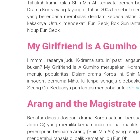
Tahukah kamu kalau Shin Min Ah ternyata pernah b
Drama Korea yang tayang di tahun 2005 tersebut men
yang berencana membalas dendam kepada aktris Cha
kakaknya. Untuk ‘mendekati’ Eun Seok, Bok Gun la
hidup Eun Seok.
My Girlfriend is A Gumiho
Hmmm.. rasanya judul K-drama satu ini pasti langsu
bukan? My Girlfriend is A Gumiho merupakan K-dr
menuju popularitas. Dalam drama Korea ini, Shin
innocent bernama Miho. Ia tanpa sengaja dibebas
Seung Gi). Keduanya pun lantas mencoba untuk
serve
Arang and the Magistrate 
Berlatar dinasti Joseon, drama Korea satu ini berk
Joon Gi) yang memiliki kemampuan melihat mahluk h
perempuan bernama Arang (Shin Min Ah) yang tengah
mengetahui rahasia di balik kematian ibu Eun Oh.