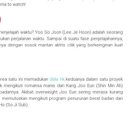
ama to watch!
)
 menjelajah waktu? Yoo So Joon (Lee Je Hoon) adalah seorang
kan perjalanan waktu. Sampai di suatu fase penjelajahannya,
ya dengan sosok mantan aktris cilik yang berkeinginan kuat
Korea satu ini memadukan
data hk
keduanya dalam satu proyek
ak mengikuti romansa manis dari Kang Joo Eun (Shin Min Ah)
badannya. Akibat overweight Joo Eun sering merasa kurang
pun memutuskan mengikuti program penurunan berat badan dari
o (So Ji Sub).