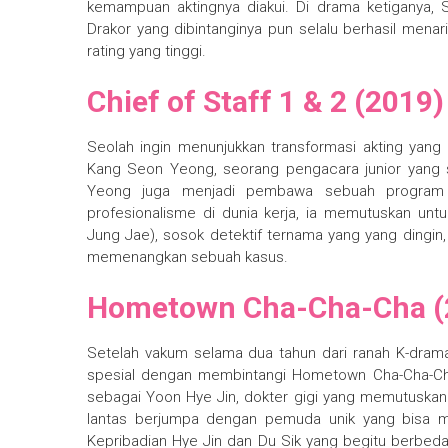
kemampuan aktingnya diakui. Di drama ketiganya,
Drakor yang dibintanginya pun selalu berhasil mena
rating yang tinggi.
Chief of Staff 1 & 2 (2019)
Seolah ingin menunjukkan transformasi akting yan
Kang Seon Yeong, seorang pengacara junior yang 
Yeong juga menjadi pembawa sebuah program 
profesionalisme di dunia kerja, ia memutuskan u
Jung Jae), sosok detektif ternama yang yang dingin, m
memenangkan sebuah kasus.
Hometown Cha-Cha-Cha (
Setelah vakum selama dua tahun dari ranah K-drama,
spesial dengan membintangi Hometown Cha-Cha-Cha
sebagai Yoon Hye Jin, dokter gigi yang memutuskan 
lantas berjumpa dengan pemuda unik yang bisa m
Kepribadian Hye Jin dan Du Sik yang begitu berbe