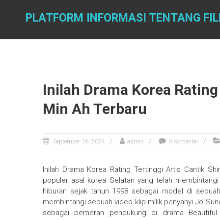
Skip
to
PLATFORM INFORMASI TENTANG FI
content
Inilah Drama Korea Rating 
Min Ah Terbaru
September 16, 2024
admin
0 Komentar
Inilah Drama Korea Rating Tertinggi Artis Cantik S
populer asal korea Selatan yang telah membintangi b
hiburan sejak tahun 1998 sebagai model di sebuah 
membintangi sebuah video klip milik penyanyi Jo Su
sebagai pemeran pendukung di drama Beautiful