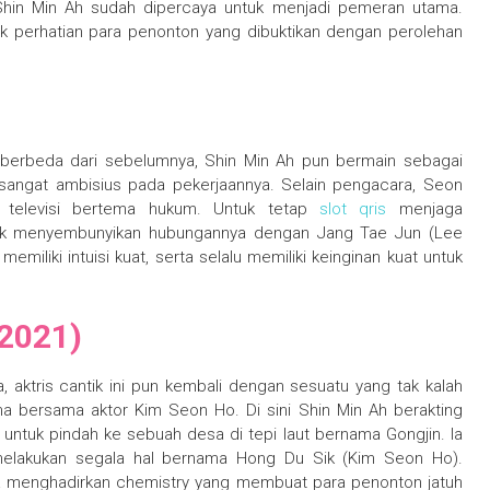
 Shin Min Ah sudah dipercaya untuk menjadi pemeran utama.
rik perhatian para penonton yang dibuktikan dengan perolehan
g berbeda dari sebelumnya, Shin Min Ah pun bermain sebagai
sangat ambisius pada pekerjaannya. Selain pengacara, Seon
televisi bertema hukum. Untuk tetap
slot qris
menjaga
ntuk menyembunyikan hubungannya dengan Jang Tae Jun (Lee
emiliki intuisi kuat, serta selalu memiliki keinginan kuat untuk
2021)
 aktris cantik ini pun kembali dengan sesuatu yang tak kalah
 bersama aktor Kim Seon Ho. Di sini Shin Min Ah berakting
untuk pindah ke sebuah desa di tepi laut bernama Gongjin. Ia
elakukan segala hal bernama Hong Du Sik (Kim Seon Ho).
da menghadirkan chemistry yang membuat para penonton jatuh