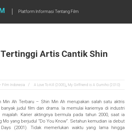
LM
Platform Informasi Tentang Film
Tertinggi Artis Cantik Shin
,
Film Indonesia
A Love To Kill (2005)
My Girlfriend is A Gumiho (2010)
hin Min Ah Terbaru – Shin Min Ah merupakan salah satu aktris
anyak judul film dan drama. Ia memulai kariernya di industri
majalah. Karier aktingnya bermula pada tahun 2000, saat ia
ng Mo yang berjudul “Do You Know”. Setahun kemudian ia debut
 Days (2001). Tidak memerlukan waktu yang lama hingga