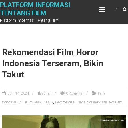
Skip
PLATFORM INFORMASI
to
TENTANG FILM
content
Platform Informasi Tentang Film
Rekomendasi Film Horor
Indonesia Terseram, Bikin
Takut
Juni 14, 2024
admin
0 Komentar
Film
,
,
Indonesia
Kuntilanak
Rasuk
Rekomendasi Film Horor Indonesia Terseram