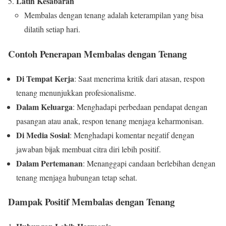
Latih Kesabaran
Membalas dengan tenang adalah keterampilan yang bisa
dilatih setiap hari.
Contoh Penerapan Membalas dengan Tenang
Di Tempat Kerja
: Saat menerima kritik dari atasan, respon
tenang menunjukkan profesionalisme.
Dalam Keluarga
: Menghadapi perbedaan pendapat dengan
pasangan atau anak, respon tenang menjaga keharmonisan.
Di Media Sosial
: Menghadapi komentar negatif dengan
jawaban bijak membuat citra diri lebih positif.
Dalam Pertemanan
: Menanggapi candaan berlebihan dengan
tenang menjaga hubungan tetap sehat.
Dampak Positif Membalas dengan Tenang