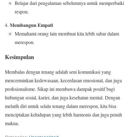
Belajar dari pengalaman sebelumnya untuk memperbaiki
respon.
Membangun Empati
Memahami orang lain membuat kita lebih sabar dalam
merespon.
Kesimpulan
Membalas dengan tenang adalah seni komunikasi yang
mencerminkan kedewasaan, kecerdasan emosional, dan juga
profesionalisme. Sikap ini membawa dampak positif bagi
hubungan sosial, karier, dan juga kesehatan mental. Dengan
melatih diri untuk selalu tenang dalam merespon, kita bisa
menciptakan kehidupan yang lebih harmonis dan juga penuh
makna.