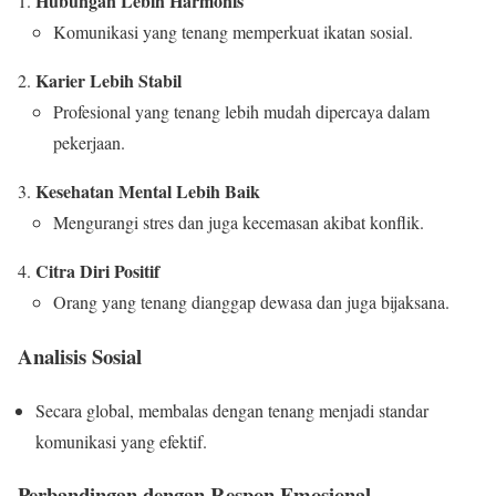
Hubungan Lebih Harmonis
Komunikasi yang tenang memperkuat ikatan sosial.
Karier Lebih Stabil
Profesional yang tenang lebih mudah dipercaya dalam
pekerjaan.
Kesehatan Mental Lebih Baik
Mengurangi stres dan juga kecemasan akibat konflik.
Citra Diri Positif
Orang yang tenang dianggap dewasa dan juga bijaksana.
Analisis Sosial
Secara global, membalas dengan tenang menjadi standar
komunikasi yang efektif.
Perbandingan dengan Respon Emosional