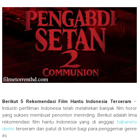
Berikut 5 Rekomendasi Film Hantu Indonesia Terseram
–
Industri perfilman Indonesia telah melahirkan banyak film horor
yang sukses membuat penonton merinding. Berikut adalah lima
rekomendasi film hantu Indonesia yang di anggap
habanero
demo
terseram dan patut di tonton bagi para penggemar genre
ini.