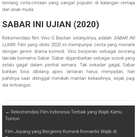
tentang cinta-cintaan yang sangat populer di kalangan remaja
dan anak muda.
SABAR INI UJIAN (2020)
Rekomendasi film Vino G Bastian selanjutnya, adalah
SABAR INI
UJIAN.
Film yang dirilis 2020 ini mempunyai cerita yang menarik
dengan genre drama komedi. Vino berperan sebagai seorang
laki-laki bernama Sabar. Sabar digambarkan sebagai sosok yang
selalu gagal dalam perihal asmara. Tak sekadar gagal, Sabar
bahkan bisa dibilang apes lantaran harus menyadari, hari
pahitnya saat ditinggal menikah mantan kekasihnya, sejak pagi
dia terbangun.
←
Rekomendasi Film Indonesia Terbaik yang Wajib Kamu
Tonton
Film Jepang yang Bergenre Komedi Romantis Wajib di