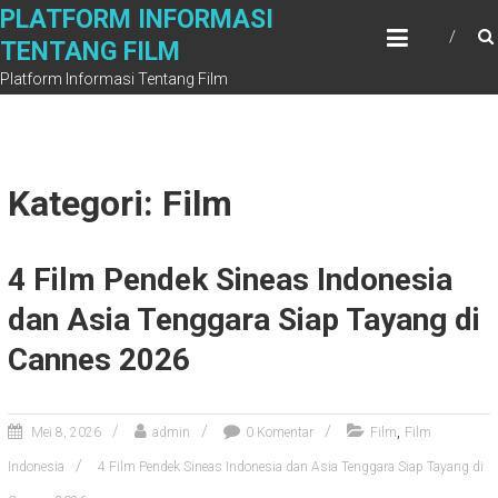
Skip
PLATFORM INFORMASI
to
TENTANG FILM
content
Platform Informasi Tentang Film
Kategori: Film
4 Film Pendek Sineas Indonesia
dan Asia Tenggara Siap Tayang di
Cannes 2026
,
Mei 8, 2026
admin
0 Komentar
Film
Film
Indonesia
4 Film Pendek Sineas Indonesia dan Asia Tenggara Siap Tayang di