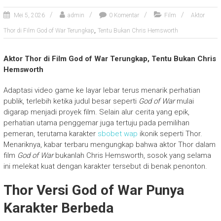
Mei 5, 2026
admin
0 Komentar
Film
Aktor
,
Thor di Film God of War Terungkap
Tentu Bukan Chris Hemsworth
Aktor Thor di Film God of War Terungkap, Tentu Bukan Chris
Hemsworth
Adaptasi video game ke layar lebar terus menarik perhatian
publik, terlebih ketika judul besar seperti
God of War
mulai
digarap menjadi proyek film. Selain alur cerita yang epik,
perhatian utama penggemar juga tertuju pada pemilihan
pemeran, terutama karakter
sbobet wap
ikonik seperti Thor.
Menariknya, kabar terbaru mengungkap bahwa aktor Thor dalam
film
God of War
bukanlah Chris Hemsworth, sosok yang selama
ini melekat kuat dengan karakter tersebut di benak penonton.
Thor Versi God of War Punya
Karakter Berbeda