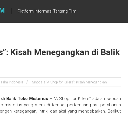
LM
Platform Informasi Tentang Film
rs”: Kisah Menegangkan di Balik
Film Indonesia
Sinopsis "A Shop for Killers": Kisah Menegangkan
di Balik Toko Misterius
– “A Shop for Killers” adalah sebuah
oko misterius yang menjadi tempat pertemuan para pembunuh
ngan ketegangan, intrik, dan aksi yang mendebarkan. Berikut