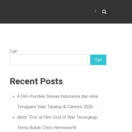
Cari
Cari
Recent Posts
4 Film Pendek Sineas Indonesia dan Asia
Tenggara Siap Tayang di Cannes 2026
Aktor Thor di Film God of War Terungkap,
Tentu Bukan Chris Hemsworth