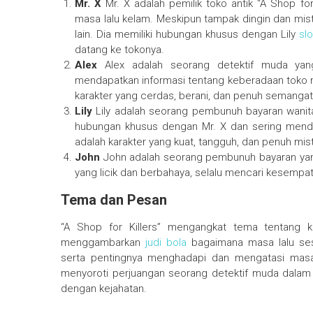
Mr. X
Mr. X adalah pemilik toko antik “A Shop fo
masa lalu kelam. Meskipun tampak dingin dan mister
lain. Dia memiliki hubungan khusus dengan Lily
slo
datang ke tokonya.
Alex
Alex adalah seorang detektif muda yang
mendapatkan informasi tentang keberadaan toko mi
karakter yang cerdas, berani, dan penuh semangat
Lily
Lily adalah seorang pembunuh bayaran wanita 
hubungan khusus dengan Mr. X dan sering mendap
adalah karakter yang kuat, tangguh, dan penuh mist
John
John adalah seorang pembunuh bayaran yang 
yang licik dan berbahaya, selalu mencari kesem
Tema dan Pesan
“A Shop for Killers” mengangkat tema tentang k
menggambarkan
judi bola
bagaimana masa lalu se
serta pentingnya menghadapi dan mengatasi masa 
menyoroti perjuangan seorang detektif muda dalam
dengan kejahatan.