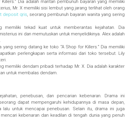
r Killers.” Dia adalah mantan pembunuh bayaran yang memiliki
ius, Mr. X memiliki sisi lembut yang jarang terlihat oleh orang
t deposit qris
, seorang pembunuh bayaran wanita yang sering
 memiliki tekad kuat untuk memberantas kejahatan. Dia
sterius ini dan memutuskan untuk menyelidikinya. Alex adalah
.
yang sering datang ke toko “A Shop for Killers.” Dia memiliki
atkan perlengkapan serta informasi dari toko tersebut. Lily
eri.
memiliki dendam pribadi terhadap Mr. X. Dia adalah karakter
patan untuk membalas dendam.
ejahatan, penebusan, dan pencarian kebenaran. Drama ini
seorang dapat mempengaruhi kehidupannya di masa depan,
lalu untuk mencapai penebusan. Selain itu, drama ini juga
 mencari kebenaran dan keadilan di tengah dunia yang penuh