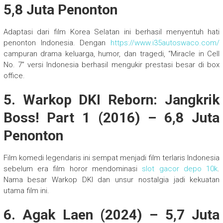
5,8 Juta Penonton
Adaptasi dari film Korea Selatan ini berhasil menyentuh hati
penonton Indonesia. Dengan
https://www.i35autoswaco.com/
campuran drama keluarga, humor, dan tragedi, “Miracle in Cell
No. 7” versi Indonesia berhasil mengukir prestasi besar di box
office.
5. Warkop DKI Reborn: Jangkrik
Boss! Part 1 (2016) – 6,8 Juta
Penonton
Film komedi legendaris ini sempat menjadi film terlaris Indonesia
sebelum era film horor mendominasi
slot gacor depo 10k
.
Nama besar Warkop DKI dan unsur nostalgia jadi kekuatan
utama film ini.
6. Agak Laen (2024) – 5,7 Juta