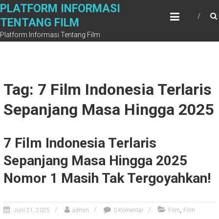
Skip
PLATFORM INFORMASI
to
TENTANG FILM
content
Platform Informasi Tentang Film
Tag: 7 Film Indonesia Terlaris
Sepanjang Masa Hingga 2025
7 Film Indonesia Terlaris
Sepanjang Masa Hingga 2025
Nomor 1 Masih Tak Tergoyahkan!
,
Juni 21, 2025
admin
0 Komentar
Film
Film