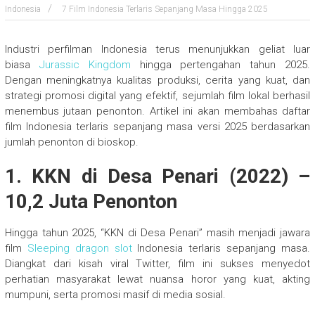
Indonesia
7 Film Indonesia Terlaris Sepanjang Masa Hingga 2025
Industri perfilman Indonesia terus menunjukkan geliat luar
biasa
Jurassic Kingdom
hingga pertengahan tahun 2025.
Dengan meningkatnya kualitas produksi, cerita yang kuat, dan
strategi promosi digital yang efektif, sejumlah film lokal berhasil
menembus jutaan penonton. Artikel ini akan membahas daftar
film Indonesia terlaris sepanjang masa versi 2025 berdasarkan
jumlah penonton di bioskop.
1. KKN di Desa Penari (2022) –
10,2 Juta Penonton
Hingga tahun 2025, “KKN di Desa Penari” masih menjadi jawara
film
Sleeping dragon slot
Indonesia terlaris sepanjang masa.
Diangkat dari kisah viral Twitter, film ini sukses menyedot
perhatian masyarakat lewat nuansa horor yang kuat, akting
mumpuni, serta promosi masif di media sosial.