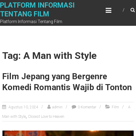
Skip
PLATFORM INFORMASI
to
TENTANG FILM
content
Platform Informasi Tentang Film
Tag: A Man with Style
Film Jepang yang Bergenre
Komedi Romantis Wajib di Tonton
Agustus 10, 2024
admin
0 Komentar
Film
A
,
Man with Style
Closest Love to Heaven