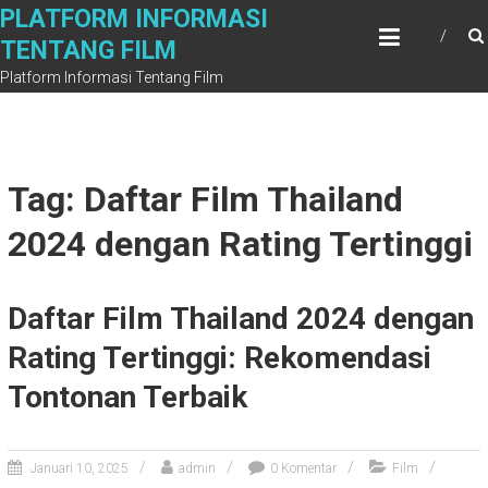
Skip
PLATFORM INFORMASI
to
TENTANG FILM
content
Platform Informasi Tentang Film
Tag: Daftar Film Thailand
2024 dengan Rating Tertinggi
Daftar Film Thailand 2024 dengan
Rating Tertinggi: Rekomendasi
Tontonan Terbaik
Januari 10, 2025
admin
0 Komentar
Film