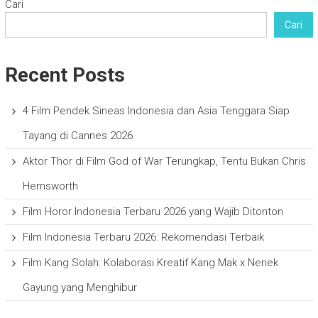
Cari
Cari
Recent Posts
4 Film Pendek Sineas Indonesia dan Asia Tenggara Siap
Tayang di Cannes 2026
Aktor Thor di Film God of War Terungkap, Tentu Bukan Chris
Hemsworth
Film Horor Indonesia Terbaru 2026 yang Wajib Ditonton
Film Indonesia Terbaru 2026: Rekomendasi Terbaik
Film Kang Solah: Kolaborasi Kreatif Kang Mak x Nenek
Gayung yang Menghibur