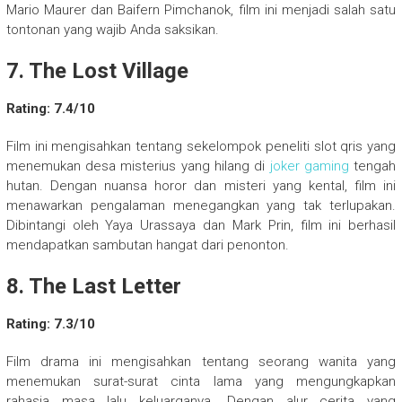
Mario Maurer dan Baifern Pimchanok, film ini menjadi salah satu
tontonan yang wajib Anda saksikan.
7. The Lost Village
Rating: 7.4/10
Film ini mengisahkan tentang sekelompok peneliti
slot qris
yang
menemukan desa misterius yang hilang di
joker gaming
tengah
hutan. Dengan nuansa horor dan misteri yang kental, film ini
menawarkan pengalaman menegangkan yang tak terlupakan.
Dibintangi oleh Yaya Urassaya dan Mark Prin, film ini berhasil
mendapatkan sambutan hangat dari penonton.
8. The Last Letter
Rating: 7.3/10
Film drama ini mengisahkan tentang seorang wanita yang
menemukan surat-surat cinta lama yang mengungkapkan
rahasia masa lalu keluarganya. Dengan alur cerita yang