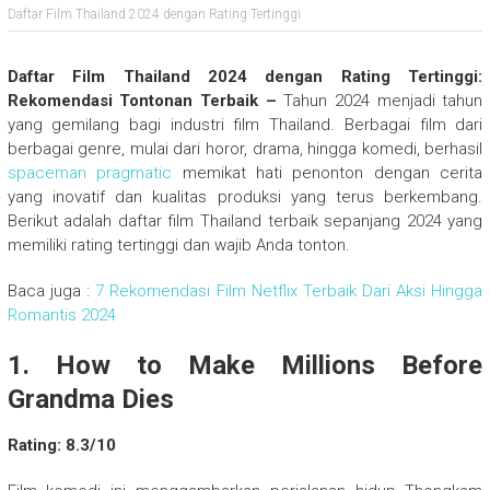
Daftar Film Thailand 2024 dengan Rating Tertinggi
Daftar Film Thailand 2024 dengan Rating Tertinggi:
Rekomendasi Tontonan Terbaik –
Tahun 2024 menjadi tahun
yang gemilang bagi industri film Thailand. Berbagai film dari
berbagai genre, mulai dari horor, drama, hingga komedi, berhasil
spaceman pragmatic
memikat hati penonton dengan cerita
yang inovatif dan kualitas produksi yang terus berkembang.
Berikut adalah daftar film Thailand terbaik sepanjang 2024 yang
memiliki rating tertinggi dan wajib Anda tonton.
Baca juga :
7 Rekomendasi Film Netflix Terbaik Dari Aksi Hingga
Romantis 2024
1. How to Make Millions Before
Grandma Dies
Rating: 8.3/10