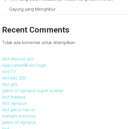
Gayung yang Menghibur
Recent Comments
Tidak ada komentar untuk ditampilkan.
slot deposit qris
rajascatter88 slot login
slot777
slot bet 200
slot qris
gates of olympus super scatter
slot thailand
slot olympus
slot gacor hari ini
starlight princess
gates of olympus
slot