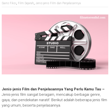
,
,
Sains Fiksi
Film Sejarah
Jenis-jenis Film dan Penjelasannya
Jenis-jenis Film dan Penjelasannya Yang Perlu Kamu Tau –
Jenis-jenis film sangat beragam, mencakup berbagai genre,
gaya, dan pendekatan naratif. Berikut adalah beberapa jenis film
yang umum, beserta penjelasannya.