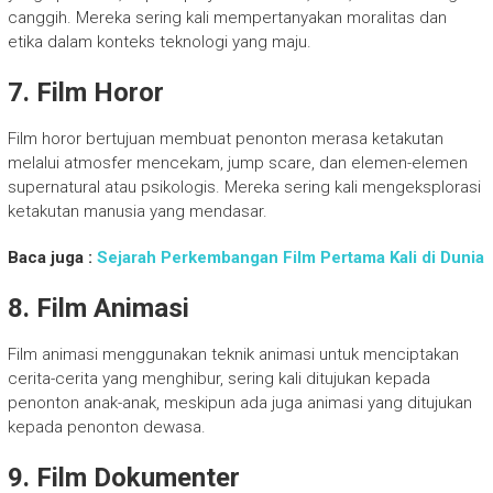
canggih. Mereka sering kali mempertanyakan moralitas dan
etika dalam konteks teknologi yang maju.
7. Film Horor
Film horor bertujuan membuat penonton merasa ketakutan
melalui atmosfer mencekam, jump scare, dan elemen-elemen
supernatural atau psikologis. Mereka sering kali mengeksplorasi
ketakutan manusia yang mendasar.
Baca juga :
Sejarah Perkembangan Film Pertama Kali di Dunia
8. Film Animasi
Film animasi menggunakan teknik animasi untuk menciptakan
cerita-cerita yang menghibur, sering kali ditujukan kepada
penonton anak-anak, meskipun ada juga animasi yang ditujukan
kepada penonton dewasa.
9. Film Dokumenter