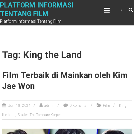
Skip
PLATFORM INFORMASI
to
TENTANG FILM
content
Platform Informasi Tentang Film
Tag: King the Land
Film Terbaik di Mainkan oleh Kim
Jae Won
Juni 18, 2024
admin
0 Komentar
Film
King
,
the Land
Stealer: The Treasure Keeper