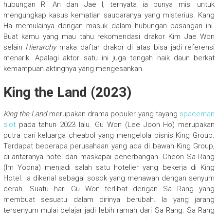
hubungan Ri An dan Jae I, ternyata ia punya misi untuk
mengungkap kasus kematian saudaranya yang misterius. Kang
Ha memulainya dengan masuk dalam hubungan pasangan ini.
Buat kamu yang mau tahu rekomendasi drakor Kim Jae Won
selain
Hierarchy
maka daftar drakor di atas bisa jadi referensi
menarik. Apalagi aktor satu ini juga tengah naik daun berkat
kemampuan aktingnya yang mengesankan.
King the Land (2023)
King the Land
merupakan drama populer yang tayang
spaceman
slot
pada tahun 2023 lalu. Gu Won (Lee Joon Ho) merupakan
putra dari keluarga cheabol yang mengelola bisnis King Group.
Terdapat beberapa perusahaan yang ada di bawah King Group,
di antaranya hotel dan maskapai penerbangan. Cheon Sa Rang
(Im Yoona) menjadi salah satu hotelier yang bekerja di King
Hotel. Ia dikenal sebagai sosok yang menawan dengan senyum
cerah. Suatu hari Gu Won terlibat dengan Sa Rang yang
membuat sesuatu dalam dirinya berubah. Ia yang jarang
tersenyum mulai belajar jadi lebih ramah dari Sa Rang. Sa Rang