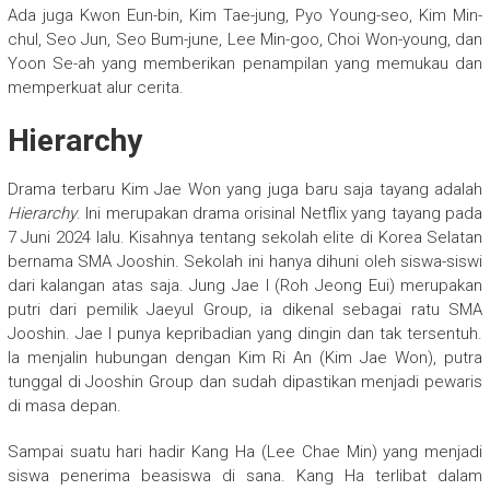
Ada juga Kwon Eun-bin, Kim Tae-jung, Pyo Young-seo, Kim Min-
chul, Seo Jun, Seo Bum-june, Lee Min-goo, Choi Won-young, dan
Yoon Se-ah yang memberikan penampilan yang memukau dan
memperkuat alur cerita.
Hierarchy
Drama terbaru Kim Jae Won yang juga baru saja tayang adalah
Hierarchy
. Ini merupakan drama orisinal Netflix yang tayang pada
7 Juni 2024 lalu. Kisahnya tentang sekolah elite di Korea Selatan
bernama SMA Jooshin. Sekolah ini hanya dihuni oleh siswa-siswi
dari kalangan atas saja. Jung Jae I (Roh Jeong Eui) merupakan
putri dari pemilik Jaeyul Group, ia dikenal sebagai ratu SMA
Jooshin. Jae I punya kepribadian yang dingin dan tak tersentuh.
Ia menjalin hubungan dengan Kim Ri An (Kim Jae Won), putra
tunggal di Jooshin Group dan sudah dipastikan menjadi pewaris
di masa depan.
Sampai suatu hari hadir Kang Ha (Lee Chae Min) yang menjadi
siswa penerima beasiswa di sana. Kang Ha terlibat dalam