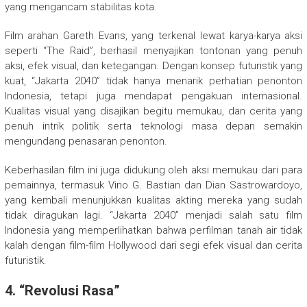
yang mengancam stabilitas kota.
Film arahan Gareth Evans, yang terkenal lewat karya-karya aksi
seperti “The Raid”, berhasil menyajikan tontonan yang penuh
aksi, efek visual, dan ketegangan. Dengan konsep futuristik yang
kuat, “Jakarta 2040” tidak hanya menarik perhatian penonton
Indonesia, tetapi juga mendapat pengakuan internasional.
Kualitas visual yang disajikan begitu memukau, dan cerita yang
penuh intrik politik serta teknologi masa depan semakin
mengundang penasaran penonton.
Keberhasilan film ini juga didukung oleh aksi memukau dari para
pemainnya, termasuk Vino G. Bastian dan Dian Sastrowardoyo,
yang kembali menunjukkan kualitas akting mereka yang sudah
tidak diragukan lagi. “Jakarta 2040” menjadi salah satu film
Indonesia yang memperlihatkan bahwa perfilman tanah air tidak
kalah dengan film-film Hollywood dari segi efek visual dan cerita
futuristik.
4.
“Revolusi Rasa”