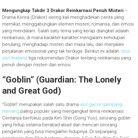
Mengungkap Takdir 3 Drakor Reinkarnasi Penuh Misteri
–
Drama Korea (Drakor) sering kali menghadirkan cerita yang
memikat, menggabungkan elemen misteri, romansa, dan emosi
yang mendalam. Salah satu tema yang kerap diangkat adalah
reinkarnasi, di mana karakter-karakter mengalami kehidupan
berulang, menghadapi misteri dari masa lalu, dan menjalani
perjalanan emosional yang tak terduga. Berikut ini adalah
situs
slot thailand
tiga rekomendasi Drakor tentang reinkarnasi yang
penuh dengan misteri dan emosi.
“Goblin” (Guardian: The Lonely
and Great God)
“Goblin” merupakan salah satu drama
slot gacor gampang
menang
paling populer yang mengangkat tema reinkarnasi.
Ceritanya berfokus pada Kim Shin (Gong Yoo), seorang goblin
yang hidup selama berabad-abad dan mencari seorang
pengantin yang bisa mengakhiri hidupnya. Di sepanjang