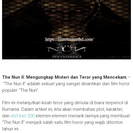
The Nun II: Mengungkap Misteri dan Teror yang Mencekam
–
“The Nun II” adalah sekuel yang sangat dinantikan dari film horor
populer “The Nun”.
Film ini melanjutkan kisah teror yang dimulai di biara terpencil di
Rumania. Dalam artikel ini, kita akan membahas plot, karakter,
dan
slot bet 200
elemen-elemen menarik lainnya yang membuat
“The Nun II” menjadi salah satu film horor yang wajib ditonton
tahun ini.