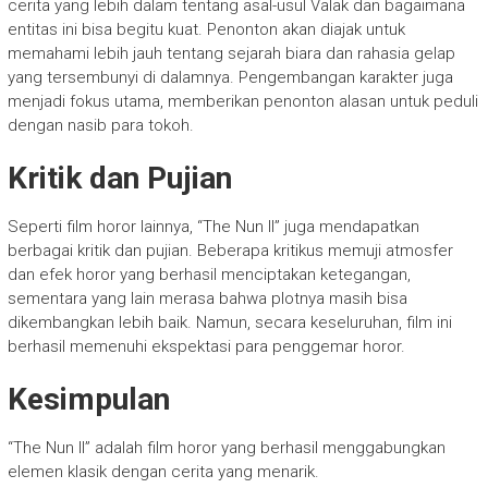
cerita yang lebih dalam tentang asal-usul Valak dan bagaimana
entitas ini bisa begitu kuat. Penonton akan diajak untuk
memahami lebih jauh tentang sejarah biara dan rahasia gelap
yang tersembunyi di dalamnya. Pengembangan karakter juga
menjadi fokus utama, memberikan penonton alasan untuk peduli
dengan nasib para tokoh.
Kritik dan Pujian
Seperti film horor lainnya, “The Nun II” juga mendapatkan
berbagai kritik dan pujian. Beberapa kritikus memuji atmosfer
dan efek horor yang berhasil menciptakan ketegangan,
sementara yang lain merasa bahwa plotnya masih bisa
dikembangkan lebih baik. Namun, secara keseluruhan, film ini
berhasil memenuhi ekspektasi para penggemar horor.
Kesimpulan
“The Nun II” adalah film horor yang berhasil menggabungkan
elemen klasik dengan cerita yang menarik.