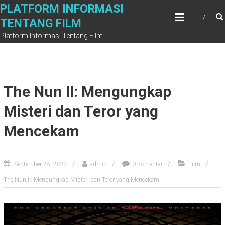
Skip
PLATFORM INFORMASI
to
TENTANG FILM
content
Platform Informasi Tentang Film
The Nun II: Mengungkap
Misteri dan Teror yang
Mencekam
September 28, 2024
admin
0 Komentar
Film
The Nun II: Mengungkap Misteri dan Teror yang Mencekam