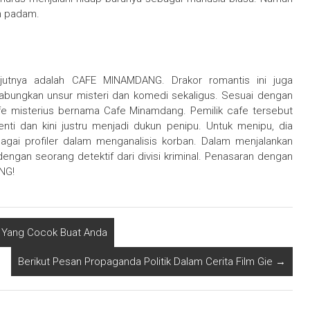
h padam.
jutnya adalah CAFE MINAMDANG. Drakor romantis ini juga
bungkan unsur misteri dan komedi sekaligus. Sesuai dengan
afe misterius bernama Cafe Minamdang. Pemilik cafe tersebut
nti dan kini justru menjadi dukun penipu. Untuk menipu, dia
ai profiler dalam menganalisis korban. Dalam menjalankan
engan seorang detektif dari divisi kriminal. Penasaran dengan
NG!
na Yang Cocok Buat Anda
Berikut Pesan Propaganda Politik Dalam Cerita Film Gie
→