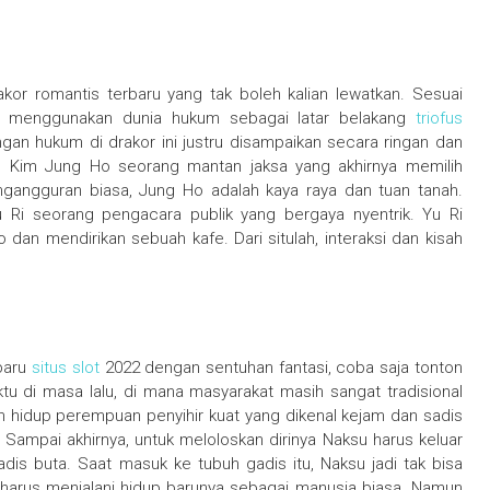
or romantis terbaru yang tak boleh kalian lewatkan. Sesuai
ini menggunakan dunia hukum sebagai latar belakang
triofus
dengan hukum di drakor ini justru disampaikan secara ringan dan
 Kim Jung Ho seorang mantan jaksa yang akhirnya memilih
gangguran biasa, Jung Ho adalah kaya raya dan tuan tanah.
 Ri seorang pengacara publik yang bergaya nyentrik. Yu Ri
an mendirikan sebuah kafe. Dari situlah, interaksi dan kisah
rbaru
situs slot
2022 dengan sentuhan fantasi, coba saja tonton
 di masa lalu, di mana masyarakat masih sangat tradisional
ulah hidup perempuan penyihir kuat yang dikenal kejam dan sadis
Sampai akhirnya, untuk meloloskan dirinya Naksu harus keluar
is buta. Saat masuk ke tubuh gadis itu, Naksu jadi tak bisa
 harus menjalani hidup barunya sebagai manusia biasa. Namun