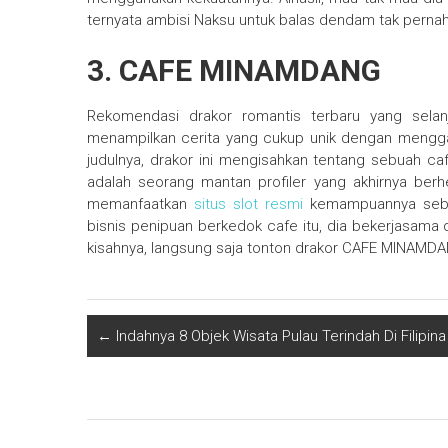
ternyata ambisi Naksu untuk balas dendam tak perna
3. CAFE MINAMDANG
Rekomendasi drakor romantis terbaru yang selan
menampilkan cerita yang cukup unik dengan mengga
judulnya, drakor ini mengisahkan tentang sebuah c
adalah seorang mantan profiler yang akhirnya berhe
memanfaatkan
situs slot resmi
kemampuannya sebag
bisnis penipuan berkedok cafe itu, dia bekerjasama d
kisahnya, langsung saja tonton drakor CAFE MINAMDA
←
Indahnya 8 Objek Wisata Pulau Terindah Di Filipi