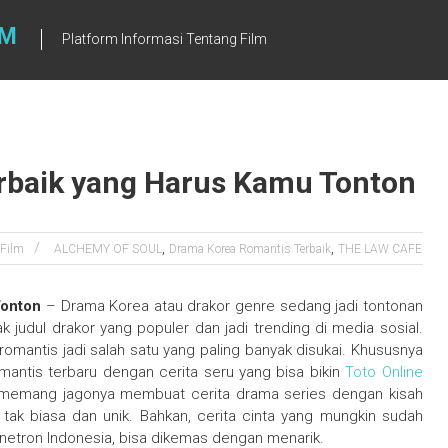
LM
Platform Informasi Tentang Film
rbaik yang Harus Kamu Tonton
,
,
Film
ALCHEMY OF SOUL
Drama Korea Romantis Terbaik
THE LAW CAFE
Tonton
– Drama Korea atau drakor genre sedang jadi tontonan
ak judul drakor yang populer dan jadi trending di media sosial.
romantis jadi salah satu yang paling banyak disukai. Khususnya
mantis terbaru dengan cerita seru yang bisa bikin
Toto Online
an memang jagonya membuat cerita drama series dengan kisah
 tak biasa dan unik. Bahkan, cerita cinta yang mungkin sudah
sinetron Indonesia, bisa dikemas dengan menarik.