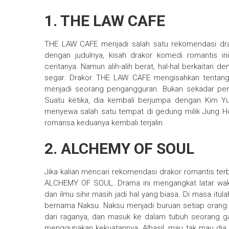
1. THE LAW CAFE
THE LAW CAFE menjadi salah satu rekomendasi drak
dengan judulnya, kisah drakor komedi romantis 
ceritanya. Namun alih-alih berat, hal-hal berkaitan 
segar. Drakor THE LAW CAFE mengisahkan tentang
menjadi seorang pengangguran. Bukan sekadar pen
Suatu ketika, dia kembali berjumpa dengan Kim Yu
menyewa salah satu tempat di gedung milik Jung Ho d
romansa keduanya kembali terjalin.
2. ALCHEMY OF SOUL
Jika kalian mencari rekomendasi drakor romantis te
ALCHEMY OF SOUL. Drama ini mengangkat latar waktu
dan ilmu sihir masih jadi hal yang biasa. Di masa it
bernama Naksu. Naksu menjadi buruan setiap orang. 
dari raganya, dan masuk ke dalam tubuh seorang gad
menggunakan kekuatannya. Alhasil, mau tak mau dia