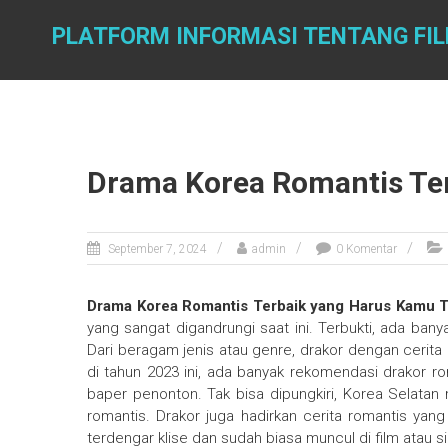
Skip
to
PLATFORM INFORMASI TENTANG FI
content
Drama Korea Romantis Te
September 7, 2024
admin
0 Komentar
Drama Korea Romantis Terbaik yang Harus Kamu 
yang sangat digandrungi saat ini. Terbukti, ada bany
Dari beragam jenis atau genre, drakor dengan cerita 
di tahun 2023 ini, ada banyak rekomendasi drakor ro
baper penonton. Tak bisa dipungkiri, Korea Selat
romantis. Drakor juga hadirkan cerita romantis yang
terdengar klise dan sudah biasa muncul di film atau 