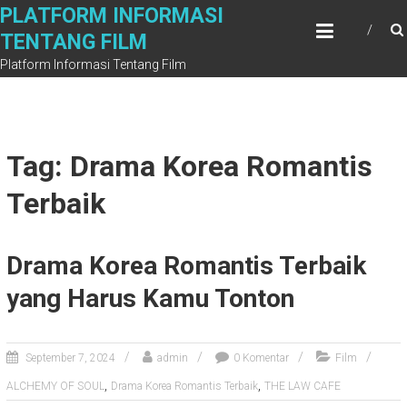
Skip
PLATFORM INFORMASI
to
TENTANG FILM
content
Platform Informasi Tentang Film
Tag: Drama Korea Romantis
Terbaik
Drama Korea Romantis Terbaik
yang Harus Kamu Tonton
September 7, 2024
admin
0 Komentar
Film
,
,
ALCHEMY OF SOUL
Drama Korea Romantis Terbaik
THE LAW CAFE