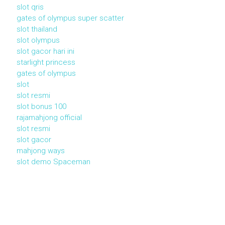
slot qris
gates of olympus super scatter
slot thailand
slot olympus
slot gacor hari ini
starlight princess
gates of olympus
slot
slot resmi
slot bonus 100
rajamahjong official
slot resmi
slot gacor
mahjong ways
slot demo Spaceman