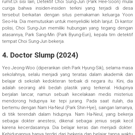
rumit.Di sisi lain, Detektif Choi Sung-Jun (Park Hee-Soon) mulai
curiga bahwa insiden-insiden terkini yang terjadi di desa
tersebut berkaitan dengan situs pemakaman keluarga Yoon
Seo-Ha. Dia memutuskan untuk menyelidiki lebih lanjut. Di kantor
polisi, Choi Sung-Jun memiliki hubungan yang tegang dengan
atasannya, Park Sang-Min (Park Byung-Eun), kepala tim detektif
tempat Choi Sung-Jun bekerja.
4. Doctor Slump (2024)
Yeo Jeong-Woo (diperankan oleh Park Hyung-Sik), selama masa
sekolahnya, selalu menjadi yang teratas dalam akademik dan
belajar di sekolah kedokteran terbaik di negara itu. Kini, dia
adalah seorang ahli bedah plastik yang terkenal. Hidupnya
berjalan lancar, namun sebuah kecelakaan medis misterius
mendorong hidupnya ke tepi jurang. Pada saat itulah, dia
bertemu dengan Nam Ha-Neul (Park Shin-Hye), saingan lamanya,
di titik terendah dalam hidupnya. Nam Ha-Neul, yang bekerja
sebagai dokter anestesi, dikenal sebagai jenius sejak kecil
karena kecerdasannya. Dia belajar keras dan menjadi dokter.
Kehidupannya hanya terdiri dari bekerja dan belajar tanpa waktu