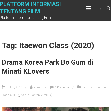
Skip
PLATFORM INFORMASI
to
TENTANG FILM
content
Platform Informasi Tentang Film
Tag: Itaewon Class (2020)
Drama Korea Park Bo Gum di
Minati KLovers
Juli 5, 2024
admin
0 Komentar
Film
Itaewon
,
Class (2020)
Naeil's Cantabile (2014)