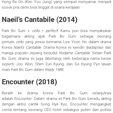
Hong Ra On (Kim Yoo Jung) yang sempat menyamar menjadi
sosok pria demi bisa tinggal di istana kerajaan.
Naeil’s Cantabile (2014)
Park Bo Gum +
cello
=
perfect
! Kamu pun bisa menyaksikan
bagaimana akting apik Park Bo Gum sebagai seorang
pemain
cello
yang jenius bernama Lee Yoon Ho dalam drama
Korea
Naeil’s Cantabile
. Drama Korea ini sendiri diadaptasi dari
manga populer Jepang berjudul
Nodame Cantabile
. Selain Park
Bo Gum, drama ini juga dibintangi oleh beberapa nama besar
seperti: Joo Won, Shim Eun Kyung, dan Go Kyung Pyo lawan
main Park Bo Gum dalam
Reply 1988
.
Encounter (2018)
Beralih ke drama Korea Park Bo Gum selanjutnya
adalah Encounter. Dalam drama ini Park Bo Gum beradu akting
dengan aktris cantik Song Hye Kyo. Encounter mengangkat
cerita tentang seorang CEO hotel sekaligus puteri dari politisi